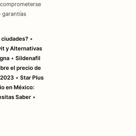
no comprometerse
 garantías
s ciudades?
•
it y Alternativas
igna
•
Sildenafil
bre el precio de
l 2023
•
Star Plus
io en México:
esitas Saber
•