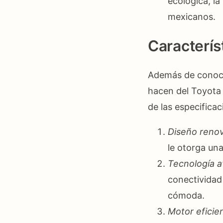
ecológica, l
mexicanos.
Caracterís
Además de conocer
hacen del Toyota 
de las especifica
Diseño reno
le otorga una
Tecnología 
conectividad
cómoda.
Motor eficie