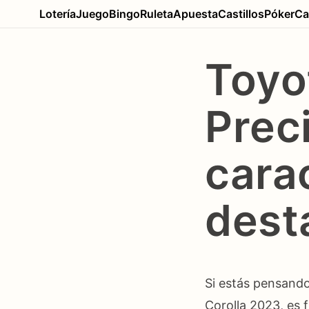
Lotería
Juego
Bingo
Ruleta
Apuesta
Castillos
Póker
Ca
Toyo
Prec
cara
dest
Si estás pensando
Corolla 2023, es 