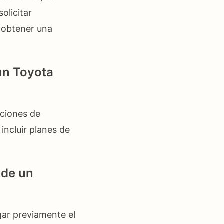
olicitar
a obtener una
un Toyota
pciones de
incluir planes de
 de un
gar previamente el