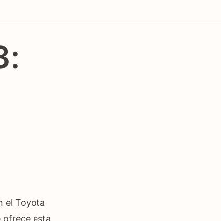
3:
n el Toyota
e ofrece esta