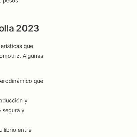
Z pesos
olla 2023
erísticas que
tomotriz. Algunas
aerodinámico que
onducción y
o segura y
librio entre