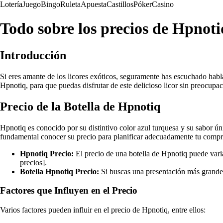
Lotería
Juego
Bingo
Ruleta
Apuesta
Castillos
Póker
Casino
Todo sobre los precios de Hpnoti
Introducción
Si eres amante de los licores exóticos, seguramente has escuchado habla
Hpnotiq, para que puedas disfrutar de este delicioso licor sin preocupac
Precio de la Botella de Hpnotiq
Hpnotiq es conocido por su distintivo color azul turquesa y su sabor ú
fundamental conocer su precio para planificar adecuadamente tu compra
Hpnotiq Precio:
El precio de una botella de Hpnotiq puede varia
precios].
Botella Hpnotiq Precio:
Si buscas una presentación más grande, 
Factores que Influyen en el Precio
Varios factores pueden influir en el precio de Hpnotiq, entre ellos: