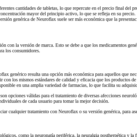
entes cantidades de tabletas, lo que repercute en el precio final del p
centración mayor del principio activo, lo que se refleja en su precio.
rsión genérica de Neuroflax suele ser más económica que la presentac
ón con la versión de marca. Esto se debe a que los medicamentos genéri
ara los consumidores.
flax genérico resulta una opción más económica para aquellos que neces
con los mismos estándares de calidad y eficacia que los productos de 
ponible en una amplia variedad de farmacias, lo que facilita su adquisi
on opciones válidas para el tratamiento de diversas afecciones neurológ
individuales de cada usuario para tomar la mejor decisión.
iciar cualquier tratamiento con Neuroflax o su versión genérica, para as
lógicos, como la neuropatía periférica, la neuralgia postherpética y la f