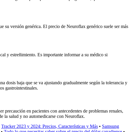
ue su versión genérica. El precio de Neuroflax genérico suele ser más
l y estreñimiento. Es importante informar a su médico si
 una dosis baja que se va ajustando gradualmente según la tolerancia y
s gastrointestinales.
ner precaución en pacientes con antecedentes de problemas renales,
 de la salud y no automedicarse con Neuroflax.
•
Tracker 2023 y 2024: Precios, Características y Más
•
Samsung
•
Todo lo que necesitas saber sobre el precio del dólar canadiense
•