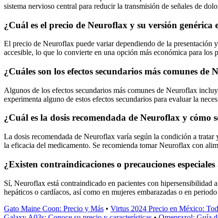
sistema nervioso central para reducir la transmisión de señales de dolo
¿Cuál es el precio de Neuroflax y su versión genérica
El precio de Neuroflax puede variar dependiendo de la presentación y 
accesible, lo que lo convierte en una opción más económica para los p
¿Cuáles son los efectos secundarios más comunes de 
Algunos de los efectos secundarios más comunes de Neuroflax incluye
experimenta alguno de estos efectos secundarios para evaluar la necesi
¿Cuál es la dosis recomendada de Neuroflax y cómo 
La dosis recomendada de Neuroflax varía según la condición a tratar y 
la eficacia del medicamento. Se recomienda tomar Neuroflax con alimen
¿Existen contraindicaciones o precauciones especiales
Sí, Neuroflax está contraindicado en pacientes con hipersensibilidad 
hepáticos o cardíacos, así como en mujeres embarazadas o en periodo 
Gato Maine Coon: Precio y Más
•
Virtus 2024 Precio en México: Tod
Galaxy A03s: Conoce su precio y características
•
Omeprazol: Guía d