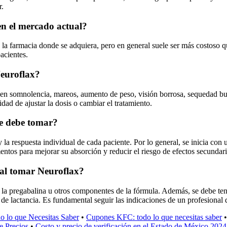
r.
 en el mercado actual?
la farmacia donde se adquiera, pero en general suele ser más costoso q
acientes.
Neuroflax?
n somnolencia, mareos, aumento de peso, visión borrosa, sequedad buca
dad de ajustar la dosis o cambiar el tratamiento.
se debe tomar?
la respuesta individual de cada paciente. Por lo general, se inicia con
tos para mejorar su absorción y reducir el riesgo de efectos secundario
 al tomar Neuroflax?
a la pregabalina u otros componentes de la fórmula. Además, se debe te
de lactancia. Es fundamental seguir las indicaciones de un profesional
o lo que Necesitas Saber
•
Cupones KFC: todo lo que necesitas saber
e Precios
•
Costo y precio de verificación en el Estado de México 2024