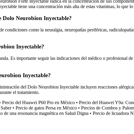
Neurobión Forte Inyectable radica en la concentración de sus componen
yectable tiene una concentración más alta de estas vitaminas, lo que lo
de Dolo Neurobion Inyectable?
e condiciones como la neuralgia, neuropatías periféricas, radiculopatía
robion Inyectable?
da. Es importante seguir las indicaciones del médico o profesional de l
Neurobion Inyectable?
nistración del Dolo Neurobion Inyectable incluyen reacciones alérgicas, 
rante el tratamiento.
•
Precio del Huawei P60 Pro en México
•
Precio del Huawei Y9a: Conoc
 Saber
•
Precio de gatos Persa en México
•
Precios de Combos y Palom
cio de una resonancia magnética en Salud Digna
•
Precio de licuadora N