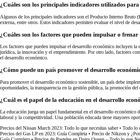
¿Cuáles son los principales indicadores utilizados par
Algunos de los principales indicadores son el Producto Interno Bruto (PI
externa, entre otros. Estos indicadores permiten evaluar el nivel de des
¿Cuáles son los factores que pueden impulsar o frenar 
Los factores que pueden impulsar el desarrollo económico incluyen la est
jurídica, la innovación y el emprendimiento. Por otro lado, factores como
el desarrollo económico.
¿Cómo puede un país promover el desarrollo económic
Para promover el desarrollo económico sostenible, un país debe implemen
oportunidades, la transparencia en la gestión pública, la promoción del 
¿Cuál es el papel de la educación en el desarrollo eco
La educación juega un papel fundamental en el desarrollo económico de 
laboral y la competitividad. Una población educada tiene mayores opor
Precios del Nissan March 2023: Todo lo que necesitas saber
•
Todo lo 
Precios del Gas LP en 2023: Guía Completa
•
Precio de Nikzon y ¿Por
Guía Completa
•
Precios de Pasteles en Dairy Queen – Todo lo que Ne