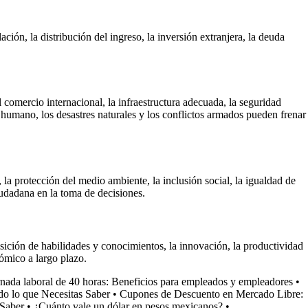
ión, la distribución del ingreso, la inversión extranjera, la deuda
l comercio internacional, la infraestructura adecuada, la seguridad
al humano, los desastres naturales y los conflictos armados pueden frenar
la protección del medio ambiente, la inclusión social, la igualdad de
iudadana en la toma de decisiones.
ición de habilidades y conocimientos, la innovación, la productividad
ómico a largo plazo.
rnada laboral de 40 horas: Beneficios para empleados y empleadores
•
o lo que Necesitas Saber
•
Cupones de Descuento en Mercado Libre:
 Saber
•
¿Cuánto vale un dólar en pesos mexicanos?
•