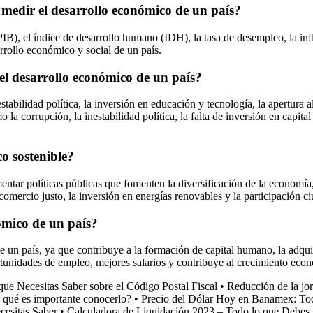
a medir el desarrollo económico de un país?
B), el índice de desarrollo humano (IDH), la tasa de desempleo, la inflac
arrollo económico y social de un país.
el desarrollo económico de un país?
abilidad política, la inversión en educación y tecnología, la apertura a
 la corrupción, la inestabilidad política, la falta de inversión en capit
o sostenible?
tar políticas públicas que fomenten la diversificación de la economía, 
comercio justo, la inversión en energías renovables y la participación c
nómico de un país?
un país, ya que contribuye a la formación de capital humano, la adquis
tunidades de empleo, mejores salarios y contribuye al crecimiento econ
que Necesitas Saber sobre el Código Postal Fiscal
•
Reducción de la jo
 qué es importante conocerlo?
•
Precio del Dólar Hoy en Banamex: Tod
cesitas Saber
•
Calculadora de Liquidación 2023 – Todo lo que Debes