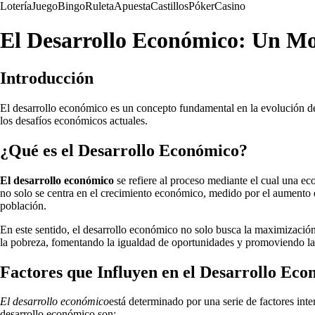
Lotería
Juego
Bingo
Ruleta
Apuesta
Castillos
Póker
Casino
El Desarrollo Económico: Un Mo
Introducción
El desarrollo económico es un concepto fundamental en la evolución de
los desafíos económicos actuales.
¿Qué es el Desarrollo Económico?
El desarrollo económico
se refiere al proceso mediante el cual una e
no solo se centra en el crecimiento económico, medido por el aumento de
población.
En este sentido, el desarrollo económico no solo busca la maximización
la pobreza, fomentando la igualdad de oportunidades y promoviendo la
Factores que Influyen en el Desarrollo Ec
El desarrollo económico
está determinado por una serie de factores int
desarrollo económico son: