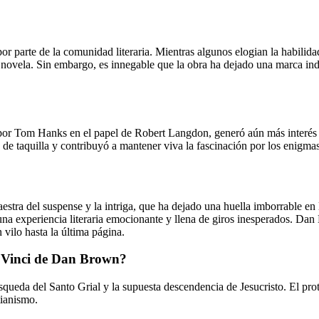
or parte de la comunidad literaria. Mientras algunos elogian la habilid
la novela. Sin embargo, es innegable que la obra ha dejado una marca in
r Tom Hanks en el papel de Robert Langdon, generó aún más interés en l
xito de taquilla y contribuyó a mantener viva la fascinación por los enigm
tra del suspense y la intriga, que ha dejado una huella imborrable en 
 una experiencia literaria emocionante y llena de giros inesperados. D
 vilo hasta la última página.
a Vinci de Dan Brown?
squeda del Santo Grial y la supuesta descendencia de Jesucristo. El pr
tianismo.