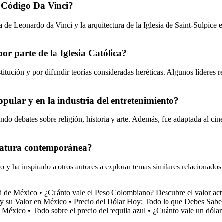
El Código Da Vinci?
e Leonardo da Vinci y la arquitectura de la Iglesia de Saint-Sulpice en
r parte de la Iglesia Católica?
stitución y por difundir teorías consideradas heréticas. Algunos líderes 
pular y en la industria del entretenimiento?
ando debates sobre religión, historia y arte. Además, fue adaptada al c
teratura contemporánea?
o y ha inspirado a otros autores a explorar temas similares relacionados
ad de México
•
¿Cuánto vale el Peso Colombiano? Descubre el valor ac
 y su Valor en México
•
Precio del Dólar Hoy: Todo lo que Debes Sabe
n México
•
Todo sobre el precio del tequila azul
•
¿Cuánto vale un dóla