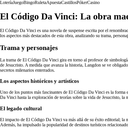
Lotería
Juego
Bingo
Ruleta
Apuesta
Castillos
Póker
Casino
El Código Da Vinci: La obra ma
El Código Da Vinci es una novela de suspense escrita por el renombrad
los aspectos más destacados de esta obra, analizando su trama, personaj
Trama y personajes
La trama de El Código Da Vinci gira en torno al profesor de simbología 
de Jesucristo. A medida que avanza la historia, Langdon se ve obligado 
secretos milenarios enterrados.
Los aspectos históricos y artísticos
Uno de los puntos más fascinantes de El Código Da Vinci es la forma en
Da Vinci hasta la exploración de teorías sobre la vida de Jesucristo, la nov
El legado cultural
El impacto de El Código Da Vinci va más allá de su éxito editorial; la 
Además, ha impulsado la popularidad de destinos turísticos relacionados