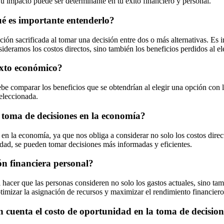
Su impacto puede ser determinante en tu éxito financiero y personal.
ué es importante entenderlo?
pción sacrificada al tomar una decisión entre dos o más alternativas. E
ideramos los costos directos, sino también los beneficios perdidos al el
exto económico?
 comparar los beneficios que se obtendrían al elegir una opción con los 
seleccionada.
a toma de decisiones en la economía?
en la economía, ya que nos obliga a considerar no solo los costos direct
nidad, se pueden tomar decisiones más informadas y eficientes.
ón financiera personal?
 hacer que las personas consideren no solo los gastos actuales, sino tam
ptimizar la asignación de recursos y maximizar el rendimiento financiero
n cuenta el costo de oportunidad en la toma de decisio